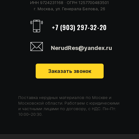
ИНН 9724231168 · ОГРН 1257700483501
г. Москва, ул. Генерала Белова, 26
+7 (903) 297-32-20
NerudRes@yandex.ru
Заказать звонок
Поставка нерудных материалов по Москве и
Московской области. Работаем с юридическими
и частными лицами по договору, с НДС. Пн–Пт:
10:00–20:30.