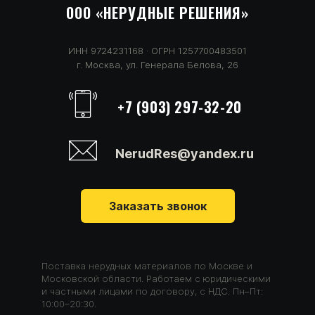
ООО «НЕРУДНЫЕ
РЕШЕНИЯ
»
ИНН 9724231168 · ОГРН 1257700483501
г. Москва, ул. Генерала Белова, 26
+7 (903) 297-32-20
NerudRes@yandex.ru
Заказать звонок
Поставка нерудных материалов по Москве и
Московской области. Работаем с юридическими
и частными лицами по договору, с НДС. Пн–Пт:
10:00–20:30.